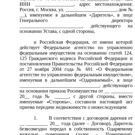
ИНН ________________, адрес местонахождения:
Россия, г. Москва, ул. _____________________, дом №
__), именуемое в дальнейшем «Даритель», в лице
Генерального директора
__________________________, действующего на
основании Устава, с одной стороны,
и Российская Федерация, от имени которой
действует Федеральное агентство по управлению
федеральным имуществом на основании статей 124,
125 Гражданского кодекса Российской Федерации и
постановления Правительства Российской Федерации
от 27 ноября 2004 года № 691 «О Федеральном
агентстве по управлению федеральным имуществом»,
именуемая в дальнейшем «Одариваемый», в лице
_________________________________, действующего
на основании приказа Росимушества от __ _________
20__ года № ______, с другой стороны, вместе
именуемые
«
Стороны», составили настоящий акт
приема передачи недвижимости о нижеследующем:
1.
В соответствии с договором дарения от
__ _________ 20__ года
(далее – Договор), Даритель
безвозмездно передал в собственность Одаряемому
нежилые помещения (далее – Помещения),