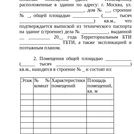
расположенные в здании по адресу: г. Москва, ул.
___________________________
, дом № __, строение
№ _
, общей площадью ___________ (______ тысяч
_______________________________) кв.м., что
подтверждается выпиской из технического паспорта
на здание (строение) дела № ___________, выданной
__ _________ 20__ года
Территориальным БТИ
_________________ ТБТИ, а также экспликацией и
поэтажным планом.
2.
Помещения общей площадью ___________
(______ тысяч _______________________________)
кв.м., находятся в строение № _ и состоят из:
Этаж
№№
Характеристики
Площадь
комнат
помещений
помещений,
кв. м