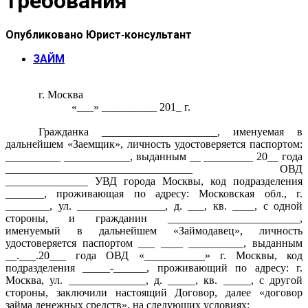
требования
Опубликовано
Юрист-консультант
ЗАЙМ
г. Москва
«___» __________ 201_ г.
Гражданка _____________________, именуемая в
дальнейшем «Заемщик», личность удостоверяется паспортом:
__________ ____________, выданным __ _________ 20__ года
__________________________________ ОВД
_______________ УВД города Москвы, код подразделения
_______, проживающая по адресу: Московская обл., г.
________, ул. ________________, д. ___, кв. ____, с одной
стороны, и гражданин ________________________,
именуемый в дальнейшем «Займодавец», личность
удостоверяется паспортом ___ ____ __________, выданным
__.___.20___ года ОВД «___________» г. Москвы, код
подразделения _____-______, проживающий по адресу: г.
Москва, ул. ______________, д. _____, кв. _____, с другой
стороны, заключили настоящий Договор, далее «договор
займа денежных средств», на следующих условиях: