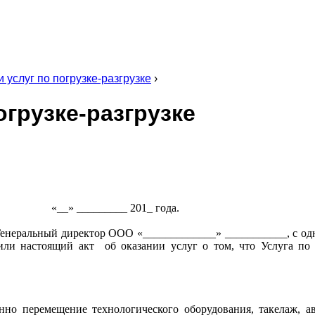
и услуг по погрузке-разгрузке
›
огрузке-разгрузке
___ 201_ года.
енеральный директор ООО «_____________» ___________, с одн
ли настоящий акт об оказании услуг о том, что Услуга по п
нно перемещение технологического оборудования, такелаж, а