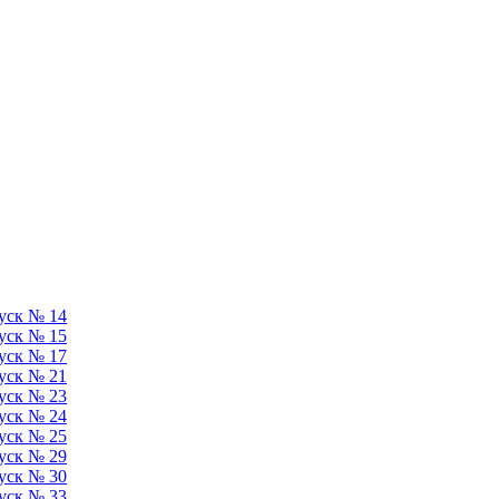
уск № 14
уск № 15
уск № 17
уск № 21
уск № 23
уск № 24
уск № 25
уск № 29
уск № 30
уск № 33