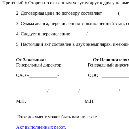
Претензий у Сторон по оказанным услугам друг к другу не име
2. Договорная цена по договору составляет ______ (__
3. Сумма аванса, перечисленная за выполненный этап, с
4. Следует к перечислению ______ (__________________
5. Настоящий акт составлен в двух экземплярах, имеющ
От Заказчика: От Исполнителя:
Генеральный директор
Генеральный директ
ОАО «____________» ООО "____________
_____________ /_____________/ ____________ /____
М.П. М.П.
Этот документ может быть вам полезен:
Акт выполненных работ.