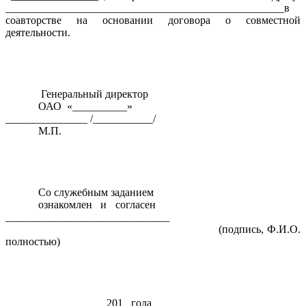
___________________________________________________в
соавторстве на основании договора о совместной
деятельности.
Генеральный директор
ОАО «__________»
_______________ /___________/
М.П.
Со служебным заданием
ознакомлен и согласен
______________________________
(подпись, Ф.И.О.
полностью)
____________ 201_ года