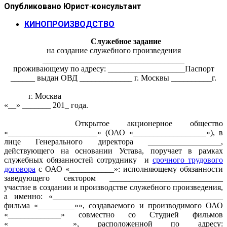
Опубликовано
Юрист-консультант
КИНОПРОИЗВОДСТВО
Служебное задание
на создание служебного произведения
___________________________________
проживающему по адресу: ___________________Паспорт
______ выдан ОВД _____________ г. Москвы __________г.
г. Москва
«__» _______ 201_ года.
Открытое акционерное общество
«______________________» (ОАО «__________________»), в
лице Генерального директора __________________,
действующего на основании Устава, поручает в рамках
служебных обязанностей сотруднику и
срочного трудового
договора
с ОАО «___________»: исполняющему обязанности
заведующего сектором ____________________________
участие в создании и производстве служебного произведения,
а именно: «__________________________________________
фильма «_________»», создаваемого и производимого ОАО
«_____________» совместно со Студией фильмов
«________________», расположенной по адресу: