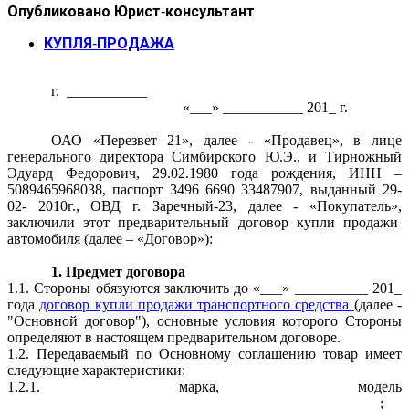
Опубликовано
Юрист-консультант
КУПЛЯ-ПРОДАЖА
г. ___________
«___» ___________ 201_ г.
ОАО «Перезвет 21», далее - «Продавец», в лице
генерального директора Симбирского Ю.Э., и Тирножный
Эдуард Федорович, 29.02.1980 года рождения, ИНН –
5089465968038, паспорт 3496 6690 33487907, выданный 29-
02- 2010г., ОВД г. Заречный-23, далее - «Покупатель»,
заключили этот предварительный договор купли продажи
автомобиля (далее – «Договор»):
1. Предмет договора
1.1. Стороны обязуются заключить до «___» __________ 201_
года
договор купли продажи транспортного средства
(далее -
"Основной договор"), основные условия которого Стороны
определяют в настоящем предварительном договоре.
1.2. Передаваемый по Основному соглашению товар имеет
следующие характеристики:
1.2.1. марка, модель
___________________________________________________;