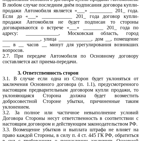
В любом случае последним днём подписания договора купли-
продажи Автомобиля является «___» _________ 201_ года.
Если до «___» ____________ 201_ года договор купли-
продажи Автомобиля не будет подписан то стороны
договариваются о встрече «___» ________ 201_ года по
адресу: _____________, Московская область, город
_______________, улица _____________, дом __, помещение
___ в __ часов __ минут для урегулирования возникших
вопросов.
2.7. При передаче Автомобиля по Основному договору
составляется акт приема-передачи.
3. Ответственность сторон
3.1. В случае если одна из Сторон будет уклоняться от
заключения Основного договора (п. 1.1), предусмотренного
настоящим предварительным договором купли продажи, то
уклоняющаяся Сторона должна будет возместить
добросовестной Стороне убытки, причиненные таким
уклонением.
3.2. За полное или частичное невыполнение условий
Договора Стороны несут ответственность в соответствии с
настоящим договором и действующим законодательством РФ.
3.3. Возмещение убытков и выплата штрафа не влияет на
право каждой Стороны, в силу п. 4 ст. 445 ГК РФ, обратиться
в суд с требованием о понуждении заключить Основной