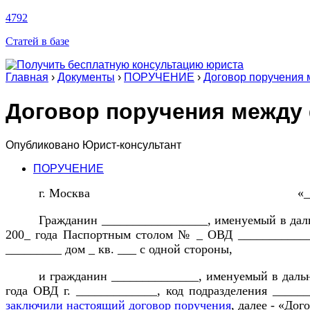
4792
Статей в базе
Главная
›
Документы
›
ПОРУЧЕНИЕ
›
Договор поручения 
Договор поручения между
Опубликовано
Юрист-консультант
ПОРУЧЕНИЕ
г. Москва «___»________
Гражданин _________________, именуемый в даль
200_ года Паспортным столом № _ ОВД _____________
_________ дом _ кв. ___ с одной стороны,
и гражданин ______________, именуемый в даль
года ОВД г. _____________, код подразделения ______
заключили настоящий договор поручения
, далее - «До