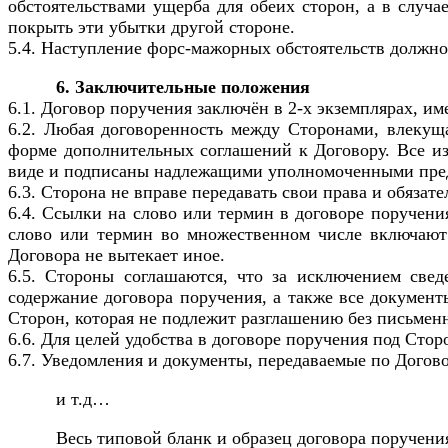
обстоятельствами ущерба для обеих сторон, а в случ
покрыть эти убытки другой стороне.
5.4. Наступление форс-мажорных обстоятельств должн
6. Заключительные положения
6.1. Договор поручения заключён в 2-х экземплярах, 
6.2. Любая договоренность между Сторонами, влекуща
форме дополнительных соглашений к Договору. Все и
виде и подписаны надлежащими уполномоченными пре
6.3. Сторона не вправе передавать свои права и обязат
6.4. Ссылки на слово или термин в договоре поручени
слово или термин во множественном числе включают 
Договора не вытекает иное.
6.5. Стороны соглашаются, что за исключением свед
содержание договора поручения, а также все документ
Сторон, которая не подлежит разглашению без письмен
6.6. Для целей удобства в договоре поручения под Ст
6.7. Уведомления и документы, передаваемые по Догов
и т.д…
Весь типовой бланк и образец договора поручен