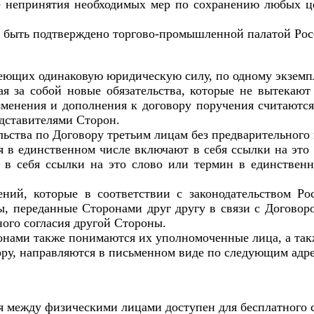
ае непринятия необходимых мер по сохранению любых ц
о быть подтверждено торгово-промышленной палатой Ро
имеющих одинаковую юридическую силу, по одному экзем
я за собой новые обязательства, которые не вытекаю
зменения и дополнения к договору поручения считаютс
дставителями Сторон.
ельства по Договору третьим лицам без предварительного
я в единственном числе включают в себя ссылки на эт
в себя ссылки на это слово или термин в единственн
ений, которые в соответствии с законодательством Ро
ы, переданные Сторонами друг другу в связи с Догово
ного согласия другой Стороны.
оронами также понимаются их уполномоченные лица, а та
ору, направляются в письменном виде по следующим адре
ия между физическими лицами доступен для бесплатного