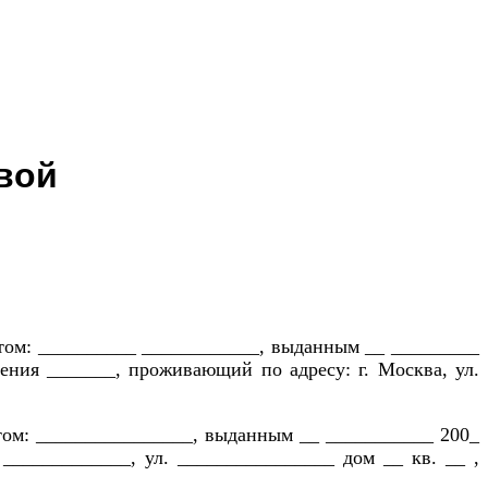
вой
том: __________ ____________, выданным __ _________
ния _______, проживающий по адресу: г. Москва, ул.
том: ________________, выданным __ ___________ 200_
 _____________, ул. ________________ дом __ кв. __ ,