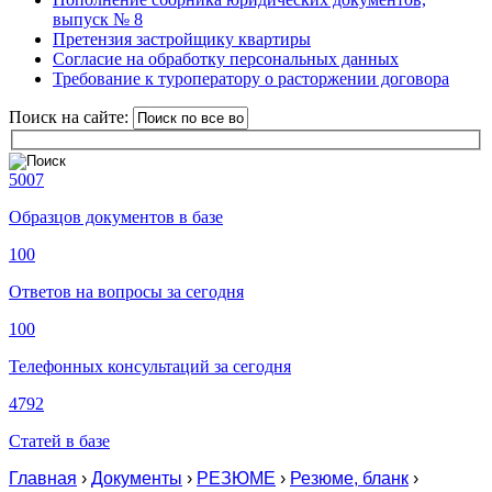
выпуск № 8
Претензия застройщику квартиры
Согласие на обработку персональных данных
Требование к туроператору о расторжении договора
Поиск на сайте:
5007
Образцов документов в базе
100
Ответов на вопросы за сегодня
100
Телефонных консультаций за сегодня
4792
Статей в базе
Главная
›
Документы
›
РЕЗЮМЕ
›
Резюме, бланк
›