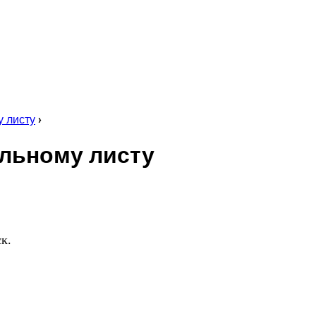
у листу
›
ельному листу
к.