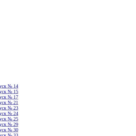
уск № 14
уск № 15
уск № 17
уск № 21
уск № 23
уск № 24
уск № 25
уск № 29
уск № 30
уск № 33