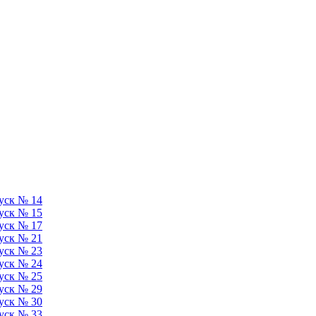
уск № 14
уск № 15
уск № 17
уск № 21
уск № 23
уск № 24
уск № 25
уск № 29
уск № 30
уск № 33