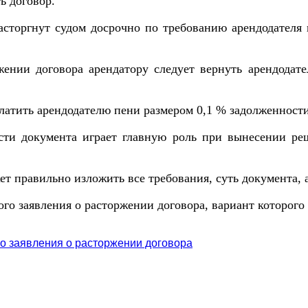
ь договор.
торгнут судом досрочно по требованию арендодателя в 
ении договора арендатору следует вернуть арендодате
латить арендодателю пени размером 0,1 % задолженност
сти документа играет главную роль при вынесении реш
ет правильно изложить все требования, суть документа, 
го заявления о расторжении договора, вариант которого
о заявления о расторжении договора