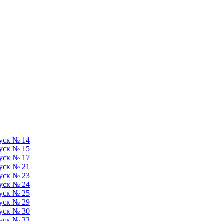
уск № 14
уск № 15
уск № 17
уск № 21
уск № 23
уск № 24
уск № 25
уск № 29
уск № 30
уск № 33