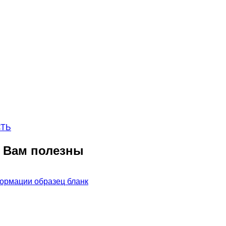
СТЬ
ь Вам полезны
ормации образец бланк