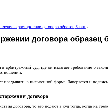
явление о расторжении договора образец бланк
›
оржении договора образец 
 в арбитражный суд, где он излагает требование о зако
оотношений.
ет предъявить в письменной форме. Заверяется и подписы
асторжении договора
йствия договора, то его подают в суд тогда, когда на тр