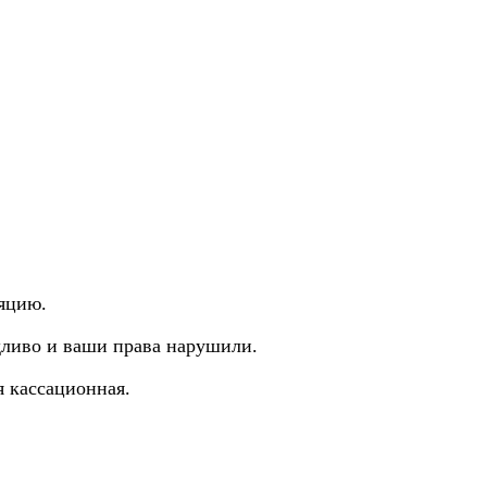
ляцию.
едливо и ваши права нарушили.
я кассационная.