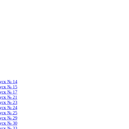
уск № 14
уск № 15
уск № 17
уск № 21
уск № 23
уск № 24
уск № 25
уск № 29
уск № 30
уск № 33