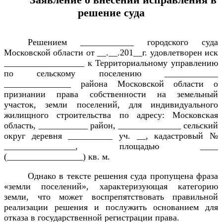
решение суда
Решением ____________ городского суда
Московской области от __.__.201__г. удовлетворен иск
__________________ к Территориальному управлению
по сельскому поселению ____________
_______________ района Московской области о
признании права собственности на земельный
участок, земли поселений, для индивидуального
жилищного строительства по адресу: Московская
область, ___________ район, ______________ сельский
округ деревня __________ уч. __, кадастровый №
________________, площадью ____
(_________________) кв. м.
Однако в тексте решения суда пропущена фраза
«земли поселений», характеризующая категорию
земли, что может воспрепятствовать правильной
реализации решения и послужить основанием для
отказа в государственной регистрации права.