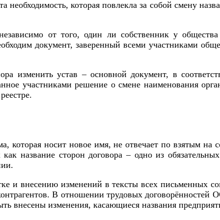
та необходимость, которая повлекла за собой смену наз
зависимо от того, один ли собственник у общества 
еобходим документ, заверенный всеми участниками обще
ора изменить устав – основной документ, в соответст
санное участниками решение о смене наименования орган
реестре.
а, которая носит новое имя, не отвечает по взятым на 
к как название сторон договора – одно из обязательн
нии.
тке и внесению изменений в тексты всех письменных с
 контрагентов. В отношении трудовых договорённостей О
ыть внесены изменения, касающиеся названия предприяти