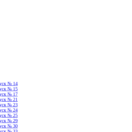
уск № 14
уск № 15
уск № 17
уск № 21
уск № 23
уск № 24
уск № 25
уск № 29
уск № 30
уск № 33