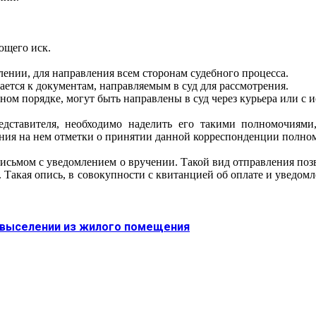
ющего иск.
лении, для направления всем сторонам судебного процесса.
ется к документам, направляемым в суд для рассмотрения.
м порядке, могут быть направлены в суд через курьера или с и
едставителя, необходимо наделить его такими полномочиями
ения на нем отметки о принятии данной корреспонденции полно
сьмом с уведомлением о вручении. Такой вид отправления позв
. Такая опись, в совокупности с квитанцией об оплате и уведом
 выселении из жилого помещения