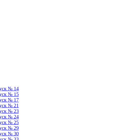
уск № 14
уск № 15
уск № 17
уск № 21
уск № 23
уск № 24
уск № 25
уск № 29
уск № 30
уск № 33